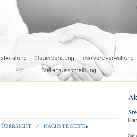
tsberatung
Steuerberatung
Insolvenzverwaltung
Stellenausschreibung
Ak
St
Hier
ÜBERSICHT
NÄCHSTE SEITE
//
Sie 