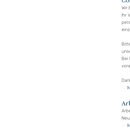
Co
Wir 
Ihr 
per
ein
Bit
unse
Bei 
vora
Dan
M
Ar
Arb
Neu
M