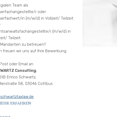
egialen Team als
uerfachangestellte/r oder
erfachwirt/in (m/w/d) in Vollzeit/ Teilzeit
r
htsanwaltsfachangestellte/r (m/w/d) in
zeit/ Teilzeit
e Mandanten zu betreuen?
n freuen wir uns auf Ihre Bewerbung
Post oder Email an:
WARTZ Consulting
,
StB Enrico Schwartz,
llerstraße 58, 03046 Cottbus
schwartztaxlaw.de
EHR ERFAHREN