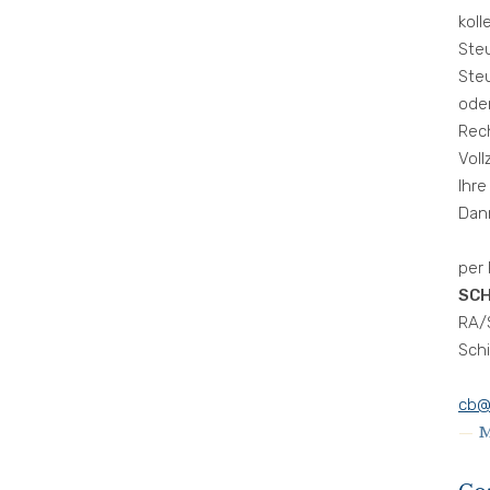
koll
Ste
Steu
ode
Rec
Voll
Ihr
Dan
per 
SCH
RA/
Schi
cb@
M