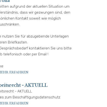
rona
bitten aufgrund der aktuellen Situation um
Verständnis, dass wir gezwungen sind, den
sönlichen Kontakt soweit wie möglich
zuschränken.
te nutzen Sie für abzugebende Unterlagen
ren Briefkasten.
Gesprächsbedarf kontaktieren Sie uns bitte
b telefonisch oder per Email !
ke
EHR ERFAHREN
beitsrecht - AKTUELL
eitsrecht - AKTUELL
es zum Beschäftigungsdatenschutz
EHR ERFAHREN